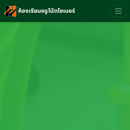
ห้องเรียนครูโน๊ตไซเบอร์