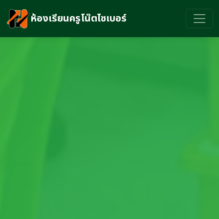
ห้องเรียนครูโน๊ตไซเบอร์